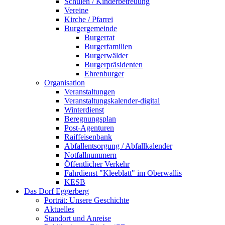
Schulen / Kinderbetreuung
Vereine
Kirche / Pfarrei
Burgergemeinde
Burgerrat
Burgerfamilien
Burgerwälder
Burgerpräsidenten
Ehrenburger
Organisation
Veranstaltungen
Veranstaltungskalender-digital
Winterdienst
Beregnungsplan
Post-Agenturen
Raiffeisenbank
Abfallentsorgung / Abfallkalender
Notfallnummern
Öffentlicher Verkehr
Fahrdienst "Kleeblatt" im Oberwallis
KESB
Das Dorf Eggerberg
Porträt: Unsere Geschichte
Aktuelles
Standort und Anreise