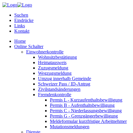
Suchen
Eindrücke
Links
Kontakt
Home
Online Schalter
Einwohnerkontrolle
Wohnsitzbestätigung
Heimatausweis
Zuzugsmeldung
Wegzugsmeldung
Umzug innerhalb Gemeinde
Schweizer Pass / ID-Antrag
Zivilstandsänderungen
Fremdenkontrolle
Permis L - Kurzaufenthaltsbewilligung
Permis B - Aufenthaltsbewilligung
Permis C - Niederlassungsbewilligung
Permis G - Grenzgängerbewilligung
Meldeformular kurzfristige Arbeitnehmer
Mutationsmeldungen
Dienste