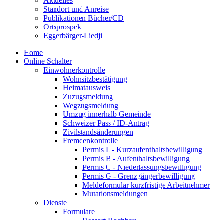
Aktuelles
Standort und Anreise
Publikationen Bücher/CD
Ortsprospekt
Eggerbärger-Liedji
Home
Online Schalter
Einwohnerkontrolle
Wohnsitzbestätigung
Heimatausweis
Zuzugsmeldung
Wegzugsmeldung
Umzug innerhalb Gemeinde
Schweizer Pass / ID-Antrag
Zivilstandsänderungen
Fremdenkontrolle
Permis L - Kurzaufenthaltsbewilligung
Permis B - Aufenthaltsbewilligung
Permis C - Niederlassungsbewilligung
Permis G - Grenzgängerbewilligung
Meldeformular kurzfristige Arbeitnehmer
Mutationsmeldungen
Dienste
Formulare