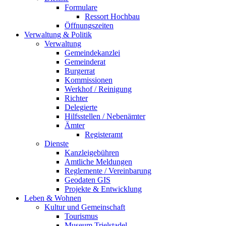
Formulare
Ressort Hochbau
Öffnungszeiten
Verwaltung & Politik
Verwaltung
Gemeindekanzlei
Gemeinderat
Burgerrat
Kommissionen
Werkhof / Reinigung
Richter
Delegierte
Hilfsstellen / Nebenämter
Ämter
Registeramt
Dienste
Kanzleigebühren
Amtliche Meldungen
Reglemente / Vereinbarung
Geodaten GIS
Projekte & Entwicklung
Leben & Wohnen
Kultur und Gemeinschaft
Tourismus
Museum Trielstadel