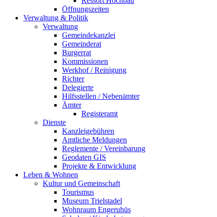
Ressort Hochbau
Öffnungszeiten
Verwaltung & Politik
Verwaltung
Gemeindekanzlei
Gemeinderat
Burgerrat
Kommissionen
Werkhof / Reinigung
Richter
Delegierte
Hilfsstellen / Nebenämter
Ämter
Registeramt
Dienste
Kanzleigebühren
Amtliche Meldungen
Reglemente / Vereinbarung
Geodaten GIS
Projekte & Entwicklung
Leben & Wohnen
Kultur und Gemeinschaft
Tourismus
Museum Trielstadel
Wohnraum Engeruhüs