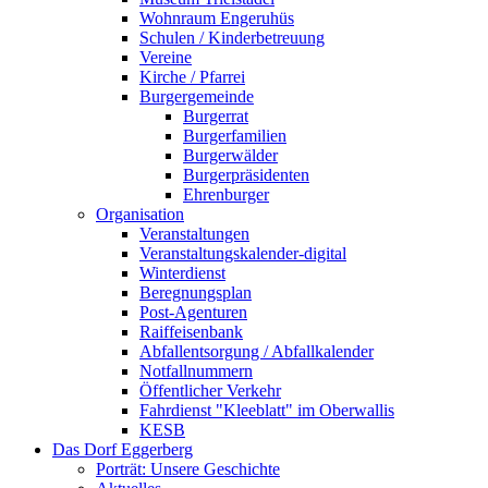
Wohnraum Engeruhüs
Schulen / Kinderbetreuung
Vereine
Kirche / Pfarrei
Burgergemeinde
Burgerrat
Burgerfamilien
Burgerwälder
Burgerpräsidenten
Ehrenburger
Organisation
Veranstaltungen
Veranstaltungskalender-digital
Winterdienst
Beregnungsplan
Post-Agenturen
Raiffeisenbank
Abfallentsorgung / Abfallkalender
Notfallnummern
Öffentlicher Verkehr
Fahrdienst "Kleeblatt" im Oberwallis
KESB
Das Dorf Eggerberg
Porträt: Unsere Geschichte