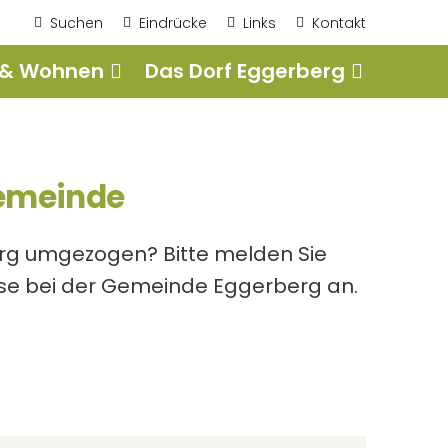
Suchen
Eindrücke
Links
Kontakt
 & Wohnen
Das Dorf Eggerberg
te
te
isation
les
emeinde
lare
eigebühren
staltungen
kationen Bücher/CD
ngszeiten
che Meldungen
staltungskalender-digital
ärger-Liedji
erg umgezogen? Bitte melden Sie
sse bei der Gemeinde Eggerberg an.
mente / Vereinbarung
rdienst
ten GIS
nungsplan
te & Entwicklung
Agenturen
eisenbank