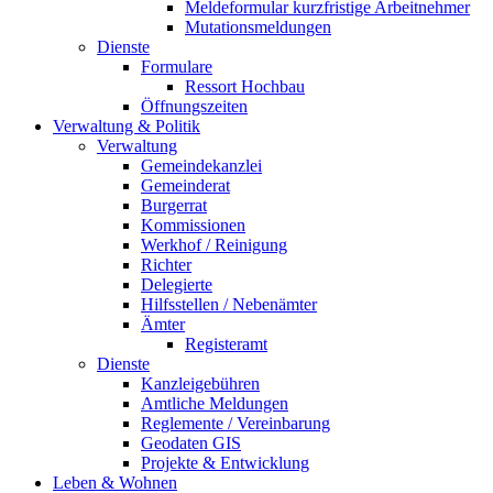
Meldeformular kurzfristige Arbeitnehmer
Mutationsmeldungen
Dienste
Formulare
Ressort Hochbau
Öffnungszeiten
Verwaltung & Politik
Verwaltung
Gemeindekanzlei
Gemeinderat
Burgerrat
Kommissionen
Werkhof / Reinigung
Richter
Delegierte
Hilfsstellen / Nebenämter
Ämter
Registeramt
Dienste
Kanzleigebühren
Amtliche Meldungen
Reglemente / Vereinbarung
Geodaten GIS
Projekte & Entwicklung
Leben & Wohnen