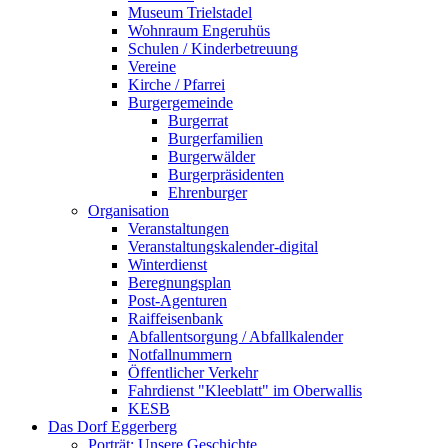
Museum Trielstadel
Wohnraum Engeruhüs
Schulen / Kinderbetreuung
Vereine
Kirche / Pfarrei
Burgergemeinde
Burgerrat
Burgerfamilien
Burgerwälder
Burgerpräsidenten
Ehrenburger
Organisation
Veranstaltungen
Veranstaltungskalender-digital
Winterdienst
Beregnungsplan
Post-Agenturen
Raiffeisenbank
Abfallentsorgung / Abfallkalender
Notfallnummern
Öffentlicher Verkehr
Fahrdienst "Kleeblatt" im Oberwallis
KESB
Das Dorf Eggerberg
Porträt: Unsere Geschichte