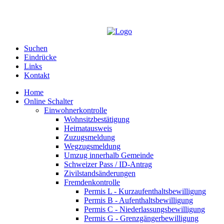
Suchen
Eindrücke
Links
Kontakt
Home
Online Schalter
Einwohnerkontrolle
Wohnsitzbestätigung
Heimatausweis
Zuzugsmeldung
Wegzugsmeldung
Umzug innerhalb Gemeinde
Schweizer Pass / ID-Antrag
Zivilstandsänderungen
Fremdenkontrolle
Permis L - Kurzaufenthaltsbewilligung
Permis B - Aufenthaltsbewilligung
Permis C - Niederlassungsbewilligung
Permis G - Grenzgängerbewilligung