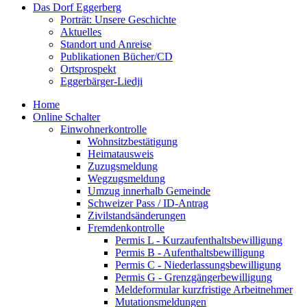
Das Dorf Eggerberg
Porträt: Unsere Geschichte
Aktuelles
Standort und Anreise
Publikationen Bücher/CD
Ortsprospekt
Eggerbärger-Liedji
Home
Online Schalter
Einwohnerkontrolle
Wohnsitzbestätigung
Heimatausweis
Zuzugsmeldung
Wegzugsmeldung
Umzug innerhalb Gemeinde
Schweizer Pass / ID-Antrag
Zivilstandsänderungen
Fremdenkontrolle
Permis L - Kurzaufenthaltsbewilligung
Permis B - Aufenthaltsbewilligung
Permis C - Niederlassungsbewilligung
Permis G - Grenzgängerbewilligung
Meldeformular kurzfristige Arbeitnehmer
Mutationsmeldungen