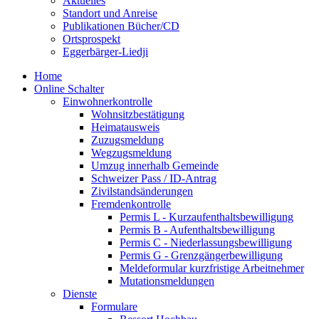
Aktuelles
Standort und Anreise
Publikationen Bücher/CD
Ortsprospekt
Eggerbärger-Liedji
Home
Online Schalter
Einwohnerkontrolle
Wohnsitzbestätigung
Heimatausweis
Zuzugsmeldung
Wegzugsmeldung
Umzug innerhalb Gemeinde
Schweizer Pass / ID-Antrag
Zivilstandsänderungen
Fremdenkontrolle
Permis L - Kurzaufenthaltsbewilligung
Permis B - Aufenthaltsbewilligung
Permis C - Niederlassungsbewilligung
Permis G - Grenzgängerbewilligung
Meldeformular kurzfristige Arbeitnehmer
Mutationsmeldungen
Dienste
Formulare