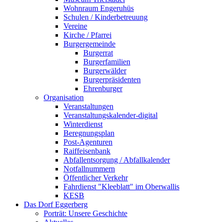
Wohnraum Engeruhüs
Schulen / Kinderbetreuung
Vereine
Kirche / Pfarrei
Burgergemeinde
Burgerrat
Burgerfamilien
Burgerwälder
Burgerpräsidenten
Ehrenburger
Organisation
Veranstaltungen
Veranstaltungskalender-digital
Winterdienst
Beregnungsplan
Post-Agenturen
Raiffeisenbank
Abfallentsorgung / Abfallkalender
Notfallnummern
Öffentlicher Verkehr
Fahrdienst "Kleeblatt" im Oberwallis
KESB
Das Dorf Eggerberg
Porträt: Unsere Geschichte