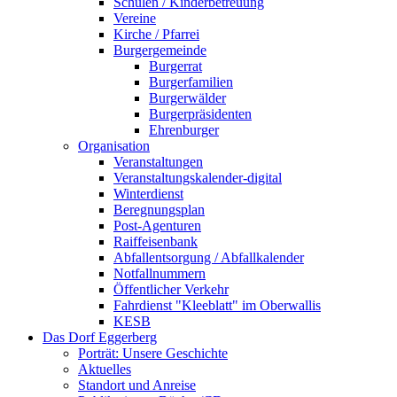
Schulen / Kinderbetreuung
Vereine
Kirche / Pfarrei
Burgergemeinde
Burgerrat
Burgerfamilien
Burgerwälder
Burgerpräsidenten
Ehrenburger
Organisation
Veranstaltungen
Veranstaltungskalender-digital
Winterdienst
Beregnungsplan
Post-Agenturen
Raiffeisenbank
Abfallentsorgung / Abfallkalender
Notfallnummern
Öffentlicher Verkehr
Fahrdienst "Kleeblatt" im Oberwallis
KESB
Das Dorf Eggerberg
Porträt: Unsere Geschichte
Aktuelles
Standort und Anreise