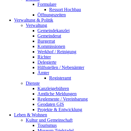
Formulare
Ressort Hochbau
Öffnungszeiten
Verwaltung & Politik
Verwaltung
Gemeindekanzlei
Gemeinderat
Burgerrat
Kommissionen
Werkhof / Reinigung
Richter
Delegierte
Hilfsstellen / Nebenämter
Ämter
Registeramt
Dienste
Kanzleigebühren
Amtliche Meldungen
Reglemente / Vereinbarung
Geodaten GIS
Projekte & Entwicklung
Leben & Wohnen
Kultur und Gemeinschaft
Tourismus
Museum Trielstadel