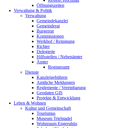
Ressort Hochbau
Öffnungszeiten
Verwaltung & Politik
Verwaltung
Gemeindekanzlei
Gemeinderat
Burgerrat
Kommissionen
Werkhof / Reinigung
Richter
Delegierte
Hilfsstellen / Nebenämter
Ämter
Registeramt
Dienste
Kanzleigebühren
Amtliche Meldungen
Reglemente / Vereinbarung
Geodaten GIS
Projekte & Entwicklung
Leben & Wohnen
Kultur und Gemeinschaft
Tourismus
Museum Trielstadel
Wohnraum Engeruhüs