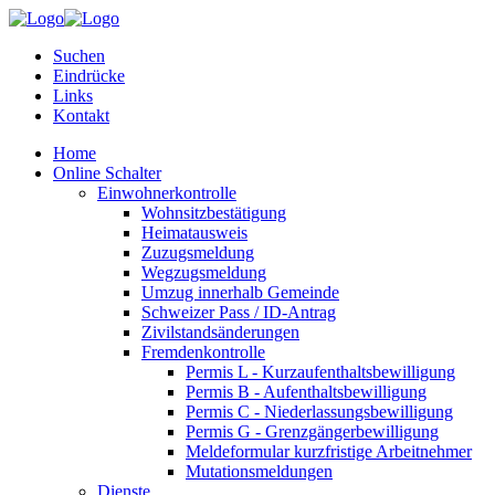
Suchen
Eindrücke
Links
Kontakt
Home
Online Schalter
Einwohnerkontrolle
Wohnsitzbestätigung
Heimatausweis
Zuzugsmeldung
Wegzugsmeldung
Umzug innerhalb Gemeinde
Schweizer Pass / ID-Antrag
Zivilstandsänderungen
Fremdenkontrolle
Permis L - Kurzaufenthaltsbewilligung
Permis B - Aufenthaltsbewilligung
Permis C - Niederlassungsbewilligung
Permis G - Grenzgängerbewilligung
Meldeformular kurzfristige Arbeitnehmer
Mutationsmeldungen
Dienste