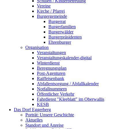
Schulen / Kinderbetreuung
Vereine
Kirche / Pfarrei
Burgergemeinde
Burgerrat
Burgerfamilien
Burgerwälder
Burgerpräsidenten
Ehrenburger
Organisation
Veranstaltungen
Veranstaltungskalender-digital
Winterdienst
Beregnungsplan
Post-Agenturen
Raiffeisenbank
Abfallentsorgung / Abfallkalender
Notfallnummern
Öffentlicher Verkehr
Fahrdienst "Kleeblatt" im Oberwallis
KESB
Das Dorf Eggerberg
Porträt: Unsere Geschichte
Aktuelles
Standort und Anreise