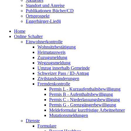
Aktuelles
Standort und Anreise
Publikationen Bücher/CD
Ortsprospekt
Eggerbärger-Liedji
Home
Online Schalter
Einwohnerkontrolle
Wohnsitzbestätigung
Heimatausweis
Zuzugsmeldung
Wegzugsmeldung
Umzug innerhalb Gemeinde
Schweizer Pass / ID-Antrag
Zivilstandsänderungen
Fremdenkontrolle
Permis L - Kurzaufenthaltsbewilligung
Permis B - Aufenthaltsbewilligung
Permis C - Niederlassungsbewilligung
Permis G - Grenzgängerbewilligung
Meldeformular kurzfristige Arbeitnehmer
Mutationsmeldungen
Dienste
Formulare