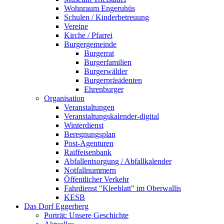
Wohnraum Engeruhüs
Schulen / Kinderbetreuung
Vereine
Kirche / Pfarrei
Burgergemeinde
Burgerrat
Burgerfamilien
Burgerwälder
Burgerpräsidenten
Ehrenburger
Organisation
Veranstaltungen
Veranstaltungskalender-digital
Winterdienst
Beregnungsplan
Post-Agenturen
Raiffeisenbank
Abfallentsorgung / Abfallkalender
Notfallnummern
Öffentlicher Verkehr
Fahrdienst "Kleeblatt" im Oberwallis
KESB
Das Dorf Eggerberg
Porträt: Unsere Geschichte