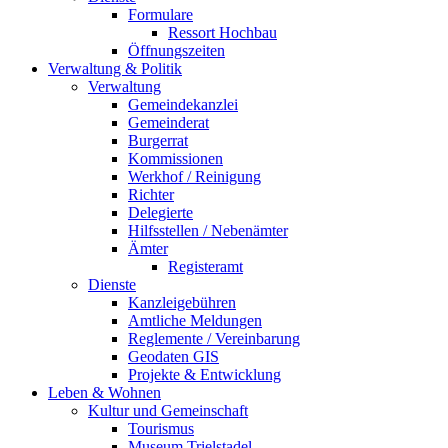
Formulare
Ressort Hochbau
Öffnungszeiten
Verwaltung & Politik
Verwaltung
Gemeindekanzlei
Gemeinderat
Burgerrat
Kommissionen
Werkhof / Reinigung
Richter
Delegierte
Hilfsstellen / Nebenämter
Ämter
Registeramt
Dienste
Kanzleigebühren
Amtliche Meldungen
Reglemente / Vereinbarung
Geodaten GIS
Projekte & Entwicklung
Leben & Wohnen
Kultur und Gemeinschaft
Tourismus
Museum Trielstadel