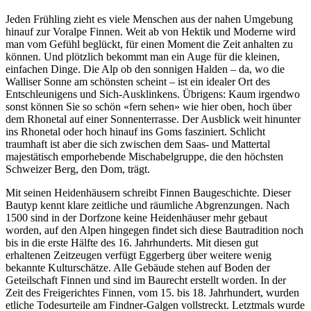
Jeden Frühling zieht es viele Menschen aus der nahen Umgebung
hinauf zur Voralpe Finnen. Weit ab von Hektik und Moderne wird
man vom Gefühl beglückt, für einen Moment die Zeit anhalten zu
können. Und plötzlich bekommt man ein Auge für die kleinen,
einfachen Dinge. Die Alp ob den sonnigen Halden – da, wo die
Walliser Sonne am schönsten scheint – ist ein idealer Ort des
Entschleunigens und Sich-Ausklinkens. Übrigens: Kaum irgendwo
sonst können Sie so schön «fern sehen» wie hier oben, hoch über
dem Rhonetal auf einer Sonnenterrasse. Der Ausblick weit hinunter
ins Rhonetal oder hoch hinauf ins Goms fasziniert. Schlicht
traumhaft ist aber die sich zwischen dem Saas- und Mattertal
majestätisch emporhebende Mischabelgruppe, die den höchsten
Schweizer Berg, den Dom, trägt.
Mit seinen Heidenhäusern schreibt Finnen Baugeschichte. Dieser
Bautyp kennt klare zeitliche und räumliche Abgrenzungen. Nach
1500 sind in der Dorfzone keine Heidenhäuser mehr gebaut
worden, auf den Alpen hingegen findet sich diese Bautradition noch
bis in die erste Hälfte des 16. Jahrhunderts. Mit diesen gut
erhaltenen Zeitzeugen verfügt Eggerberg über weitere wenig
bekannte Kulturschätze. Alle Gebäude stehen auf Boden der
Geteilschaft Finnen und sind im Baurecht erstellt worden. In der
Zeit des Freigerichtes Finnen, vom 15. bis 18. Jahrhundert, wurden
etliche Todesurteile am Findner-Galgen vollstreckt. Letztmals wurde