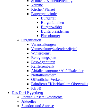
Schulen / Kinderbetreuung
Vereine
Kirche / Pfarrei
Burgergemeinde
Burgerrat
Burgerfamilien
Burgerwälder
Burgerpräsidenten
Ehrenburger
Organisation
Veranstaltungen
Veranstaltungskalender-digital
Winterdienst
Beregnungsplan
Post-Agenturen
Raiffeisenbank
Abfallentsorgung / Abfallkalender
Notfallnummern
Öffentlicher Verkehr
Fahrdienst "Kleeblatt" im Oberwallis
KESB
Das Dorf Eggerberg
Porträt: Unsere Geschichte
Aktuelles
Standort und Anreise