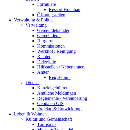
Formulare
Ressort Hochbau
Öffnungszeiten
Verwaltung & Politik
Verwaltung
Gemeindekanzlei
Gemeinderat
Burgerrat
Kommissionen
Werkhof / Reinigung
Richter
Delegierte
Hilfsstellen / Nebenämter
Ämter
Registeramt
Dienste
Kanzleigebühren
Amtliche Meldungen
Reglemente / Vereinbarung
Geodaten GIS
Projekte & Entwicklung
Leben & Wohnen
Kultur und Gemeinschaft
Tourismus
Museum Trielstadel