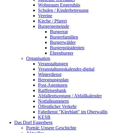
Wohnraum Engeruhüs
Schulen / Kinderbetreuung
Vereine
Kirche / Pfarrei
Burgergemeinde
Burgerrat
Burgerfamilien
Burgerwälder
Burgerpräsidenten
Ehrenburger
Organisation
Veranstaltungen
Veranstaltungskalender-digital
Winterdienst
Beregnungsplan
Post-Agenturen
Raiffeisenbank
Abfallentsorgung / Abfallkalender
Notfallnummern
Öffentlicher Verkehr
Fahrdienst "Kleeblatt" im Oberwallis
KESB
Das Dorf Eggerberg
Porträt: Unsere Geschichte