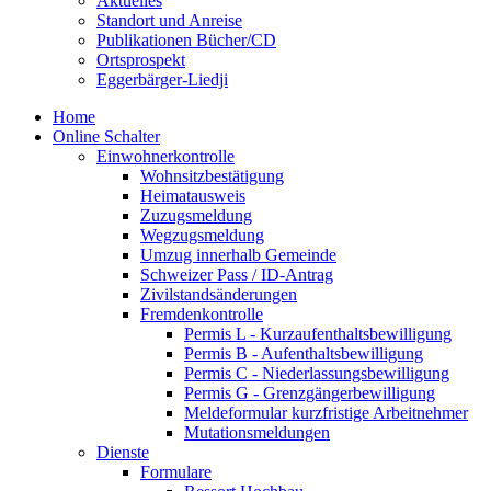
Aktuelles
Standort und Anreise
Publikationen Bücher/CD
Ortsprospekt
Eggerbärger-Liedji
Home
Online Schalter
Einwohnerkontrolle
Wohnsitzbestätigung
Heimatausweis
Zuzugsmeldung
Wegzugsmeldung
Umzug innerhalb Gemeinde
Schweizer Pass / ID-Antrag
Zivilstandsänderungen
Fremdenkontrolle
Permis L - Kurzaufenthaltsbewilligung
Permis B - Aufenthaltsbewilligung
Permis C - Niederlassungsbewilligung
Permis G - Grenzgängerbewilligung
Meldeformular kurzfristige Arbeitnehmer
Mutationsmeldungen
Dienste
Formulare