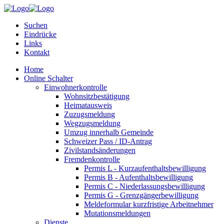
Suchen
Eindrücke
Links
Kontakt
Home
Online Schalter
Einwohnerkontrolle
Wohnsitzbestätigung
Heimatausweis
Zuzugsmeldung
Wegzugsmeldung
Umzug innerhalb Gemeinde
Schweizer Pass / ID-Antrag
Zivilstandsänderungen
Fremdenkontrolle
Permis L - Kurzaufenthaltsbewilligung
Permis B - Aufenthaltsbewilligung
Permis C - Niederlassungsbewilligung
Permis G - Grenzgängerbewilligung
Meldeformular kurzfristige Arbeitnehmer
Mutationsmeldungen
Dienste