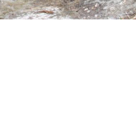
Gemeindekanzlei
Schnellzugrif
Bahnhofstrasse 2
SBB Tageskar
3939 Eggerberg
Amtliche Verö
info@eggerberg.ch
Formulare & 
T 027 946 43 70
Reglemente
Impressum
Datenschutz