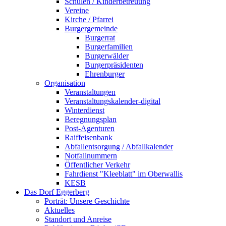
Schulen / Kinderbetreuung
Vereine
Kirche / Pfarrei
Burgergemeinde
Burgerrat
Burgerfamilien
Burgerwälder
Burgerpräsidenten
Ehrenburger
Organisation
Veranstaltungen
Veranstaltungskalender-digital
Winterdienst
Beregnungsplan
Post-Agenturen
Raiffeisenbank
Abfallentsorgung / Abfallkalender
Notfallnummern
Öffentlicher Verkehr
Fahrdienst "Kleeblatt" im Oberwallis
KESB
Das Dorf Eggerberg
Porträt: Unsere Geschichte
Aktuelles
Standort und Anreise