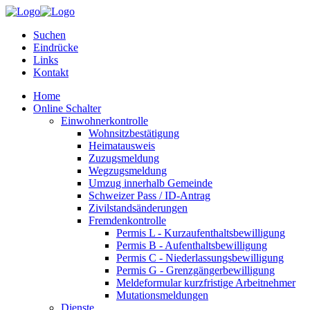
Suchen
Eindrücke
Links
Kontakt
Home
Online Schalter
Einwohnerkontrolle
Wohnsitzbestätigung
Heimatausweis
Zuzugsmeldung
Wegzugsmeldung
Umzug innerhalb Gemeinde
Schweizer Pass / ID-Antrag
Zivilstandsänderungen
Fremdenkontrolle
Permis L - Kurzaufenthaltsbewilligung
Permis B - Aufenthaltsbewilligung
Permis C - Niederlassungsbewilligung
Permis G - Grenzgängerbewilligung
Meldeformular kurzfristige Arbeitnehmer
Mutationsmeldungen
Dienste