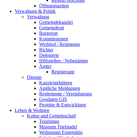
Ressort Hochbau
Öffnungszeiten
Verwaltung & Politik
Verwaltung
Gemeindekanzlei
Gemeinderat
Burgerrat
Kommissionen
Werkhof / Reinigung
Richter
Delegierte
Hilfsstellen / Nebenämter
Ämter
Registeramt
Dienste
Kanzleigebühren
Amtliche Meldungen
Reglemente / Vereinbarung
Geodaten GIS
Projekte & Entwicklung
Leben & Wohnen
Kultur und Gemeinschaft
Tourismus
Museum Trielstadel
Wohnraum Engeruhüs