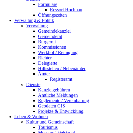
Formulare
Ressort Hochbau
Öffnungszeiten
Verwaltung & Politik
Verwaltung
Gemeindekanzlei
Gemeinderat
Burgerrat
Kommissionen
Werkhof / Reinigung
Richter
Delegierte
Hilfsstellen / Nebenämter
Ämter
Registeramt
Dienste
Kanzleigebühren
Amtliche Meldungen
Reglemente / Vereinbarung
Geodaten GIS
Projekte & Entwicklung
Leben & Wohnen
Kultur und Gemeinschaft
Tourismus
Museum Trielstadel