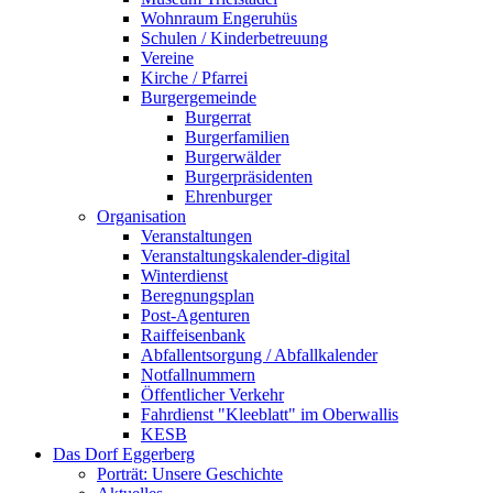
Wohnraum Engeruhüs
Schulen / Kinderbetreuung
Vereine
Kirche / Pfarrei
Burgergemeinde
Burgerrat
Burgerfamilien
Burgerwälder
Burgerpräsidenten
Ehrenburger
Organisation
Veranstaltungen
Veranstaltungskalender-digital
Winterdienst
Beregnungsplan
Post-Agenturen
Raiffeisenbank
Abfallentsorgung / Abfallkalender
Notfallnummern
Öffentlicher Verkehr
Fahrdienst "Kleeblatt" im Oberwallis
KESB
Das Dorf Eggerberg
Porträt: Unsere Geschichte